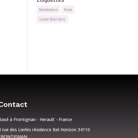
Méditation
Reiki
Santé Bien Etre
Contact
Basé à Frontignan - Herault - France
8 rue des Lierles résidence Bel Horizon 34110
FRONTIGNAN