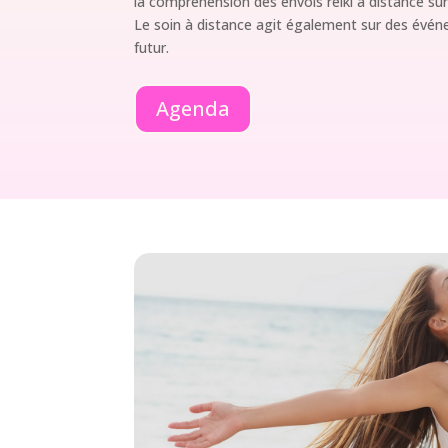
la compréhension des envois reiki à distance su
Le soin à distance agit également sur des évé
futur.
Agenda