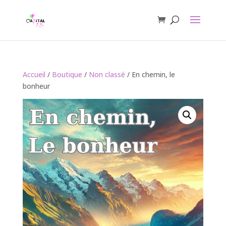
Accueil
/
Boutique
/
Non classé
/ En chemin, le
bonheur