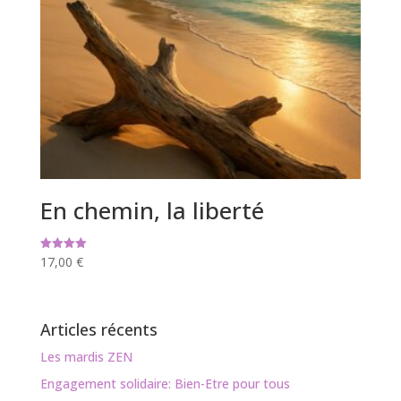
En chemin, la liberté
17,00
€
Note
5.00
sur 5
Articles récents
Les mardis ZEN
Engagement solidaire: Bien-Etre pour tous