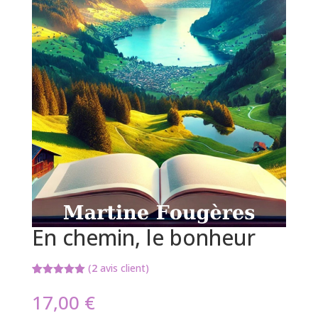
En chemin, le bonheur
(
2
avis client)
Noté
2
5.00
sur 5
17,00
€
basé sur
notations