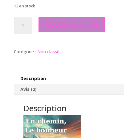
client
13 en stock
quantité
Ajouter au panier
de
En
chemin,
le
Catégorie :
Non classé
bonheur
Description
Avis (2)
Description