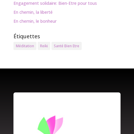
Engagement solidaire: Bien-Etre pour tous
En chemin, la liberté
En chemin, le bonheur
Étiquettes
Méditation
Reiki
Santé Bien Etre