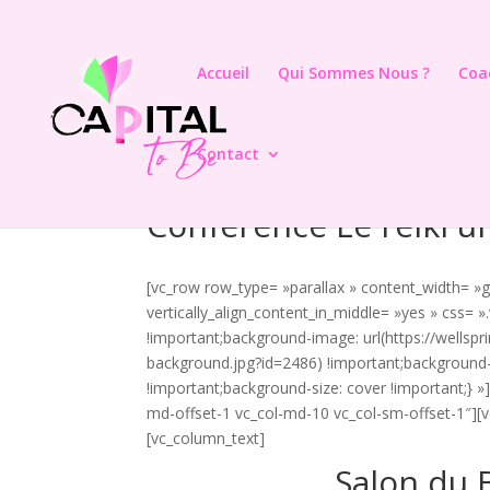
Accueil
Qui Sommes Nous ?
Coa
Contact
Conférence Le reiki un
[vc_row row_type= »parallax » content_width= »gr
vertically_align_content_in_middle= »yes » css=
!important;background-image: url(https://well
background.jpg?id=2486) !important;background-
!important;background-size: cover !important;} »]
md-offset-1 vc_col-md-10 vc_col-sm-offset-1″][
[vc_column_text]
Salon du 