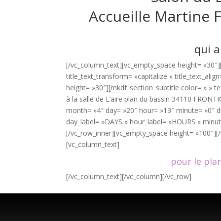
Accueille Martine 
qui 
[/vc_column_text][vc_empty_space height= »30″][mk
title_text_transform= »capitalize » title_text_al
height= »30″][mkdf_section_subtitle color= » » t
à la salle de L’aire plan du bassin 34110 FRO
month= »4″ day= »20″ hour= »13″ minute= »0″ d
day_label= »DAYS » hour_label= »HOURS » minu
[/vc_row_inner][vc_empty_space height= »100″][
[vc_column_text]
pour le pla
[/vc_column_text][/vc_column][/vc_row]