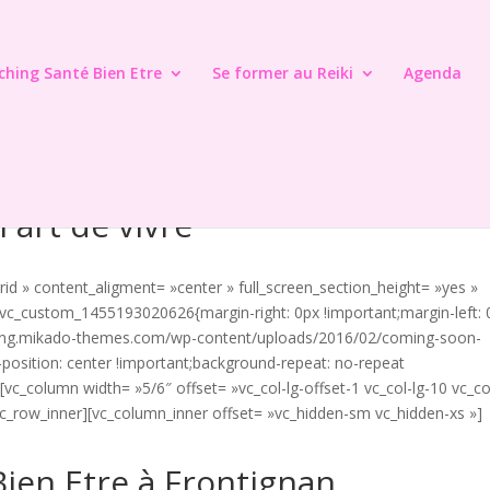
ching Santé Bien Etre
Se former au Reiki
Agenda
 art de vivre
id » content_aligment= »center » full_screen_section_height= »yes »
 ».vc_custom_1455193020626{margin-right: 0px !important;margin-left: 
spring.mikado-themes.com/wp-content/uploads/2016/02/coming-soon-
position: center !important;background-repeat: no-repeat
[vc_column width= »5/6″ offset= »vc_col-lg-offset-1 vc_col-lg-10 vc_co
vc_row_inner][vc_column_inner offset= »vc_hidden-sm vc_hidden-xs »]
Bien Etre à Frontignan