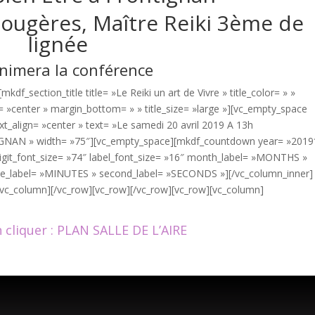
Fougères, Maître Reiki 3ème de
lignée
animera la conférence
df_section_title title= »Le Reiki un art de Vivre » title_color= » »
ign= »center » margin_bottom= » » title_size= »large »][vc_empty_space
ext_align= »center » text= »Le samedi 20 avril 2019 A 13h
NTIGNAN » width= »75″][vc_empty_space][mkdf_countdown year= »2019
igit_font_size= »74″ label_font_size= »16″ month_label= »MONTHS »
te_label= »MINUTES » second_label= »SECONDS »][/vc_column_inner]
/vc_column][/vc_row][vc_row][/vc_row][vc_row][vc_column]
n cliquer : PLAN SALLE DE L’AIRE