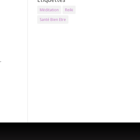
Méditation
Reiki
Santé Bien Etre
″