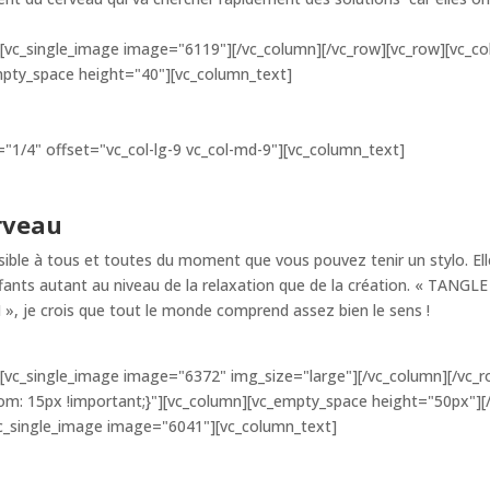
[vc_single_image image="6119"][/vc_column][/vc_row][vc_row][vc_col
mpty_space height="40"][vc_column_text]
"1/4" offset="vc_col-lg-9 vc_col-md-9"][vc_column_text]
erveau
ssible à tous et toutes du moment que vous pouvez tenir un stylo. El
fants autant au niveau de la relaxation que de la création. « TANGLE 
 », je crois que tout le monde comprend assez bien le sens !
[vc_single_image image="6372" img_size="large"][/vc_column][/vc_
: 15px !important;}"][vc_column][vc_empty_space height="50px"][/
[vc_single_image image="6041"][vc_column_text]