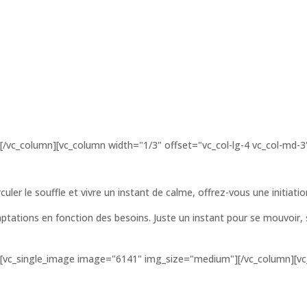
[/vc_column][vc_column width="1/3" offset="vc_col-lg-4 vc_col-md-3
irculer le souffle et vivre un instant de calme, offrez-vous une initiati
tations en fonction des besoins. Juste un instant pour se mouvoir, s'é
][vc_single_image image="6141" img_size="medium"][/vc_column][vc_