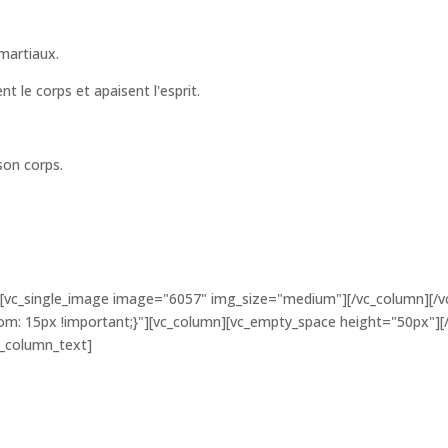
 martiaux.
 le corps et apaisent l'esprit.
son corps.
][vc_single_image image="6057" img_size="medium"][/vc_column][/v
: 15px !important;}"][vc_column][vc_empty_space height="50px"][/
c_column_text]