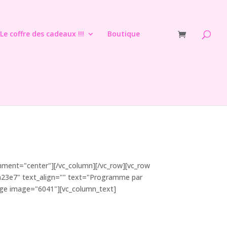
Le coffre des cadeaux !!!
Boutique
ignment="center"][/vc_column][/vc_row][vc_row
a23e7" text_align="" text="Programme par
mage image="6041"][vc_column_text]