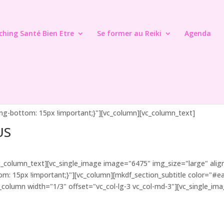
ching Santé Bien Etre
Se former au Reiki
Agenda
g-bottom: 15px !important;}"][vc_column][vc_column_text]
US
e[/vc_column_text][vc_single_image image="6475" img_size="large" al
: 15px !important;}"][vc_column][mkdf_section_subtitle color="#e
c_column width="1/3" offset="vc_col-lg-3 vc_col-md-3"][vc_single_i