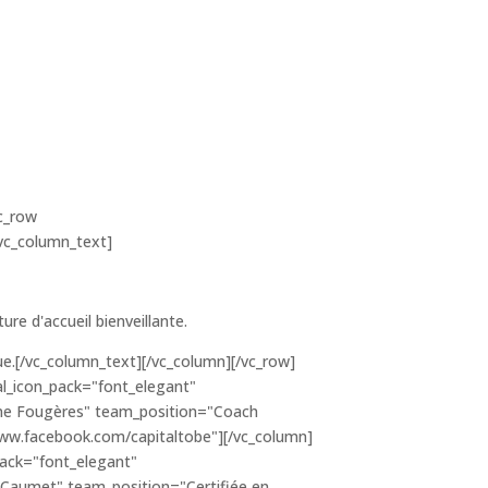
c_row
vc_column_text]
re d'accueil bienveillante.
ue.[/vc_column_text][/vc_column][/vc_row]
l_icon_pack="font_elegant"
ne Fougères" team_position="Coach
/www.facebook.com/capitaltobe"][/vc_column]
ack="font_elegant"
Caumet" team_position="Certifiée en