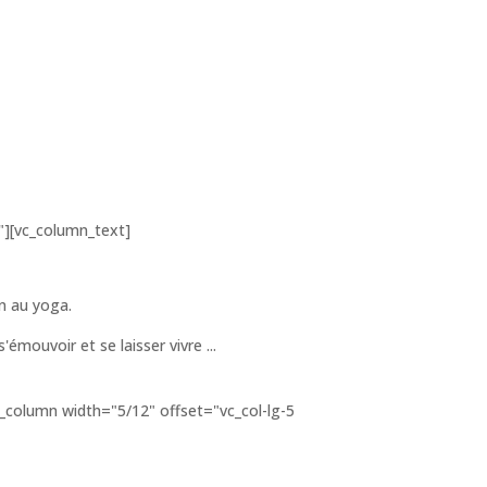
"][vc_column_text]
on au yoga.
mouvoir et se laisser vivre ...
column width="5/12" offset="vc_col-lg-5