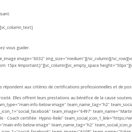
isant.
[vc_column_text]
sez vous guider.
gle_image image="6032" img_size="medium"][/vc_column][/vc_row][v
: 15px !important;}"][vc_column][vc_empty_space height="50px"][
 répondent aux critères de certifications professionnelles et de postu
ité. Elles offrent leurs prestations au bénéfice de la cause souten
eam_type="main-info-below-image" team_name_tag="h2" team_socia
fe_icon_1="social_facebook" team_image="6497" team_name="Marti
i - Coach certifiée- Hypno-Reiki" team_social_icon_1_link="https:/
="main-info-below-image" team_name_tag="h2" team_social_icon_p
e_icon_1="social_facebook" team_image="6108" team_name="Sylvie 