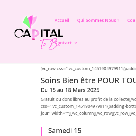
Accueil
Qui Sommes Nous ?
Coa
Contact
[vc_row css=".vc_custom_1451904979911{paddin
Soins Bien être POUR TO
Du 15 au 18 Mars 2025
Gratuit ou dons libres au profit de la collect
css=".vc_custom_1451904979911{padding-bottom
jour" width=""][/vc_column][/vc_row][vc_row][v
Samedi 15