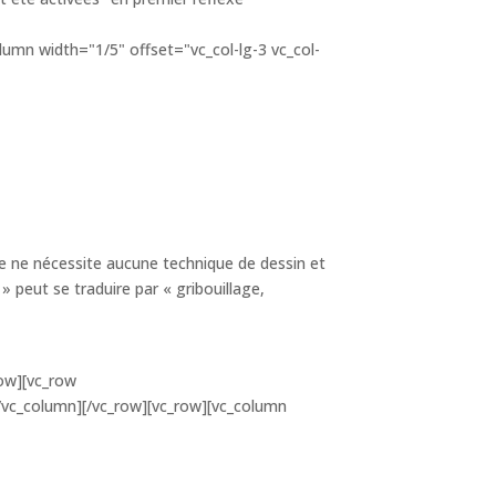
umn width="1/5" offset="vc_col-lg-3 vc_col-
le ne nécessite aucune technique de dessin et
» peut se traduire par « gribouillage,
row][vc_row
vc_column][/vc_row][vc_row][vc_column