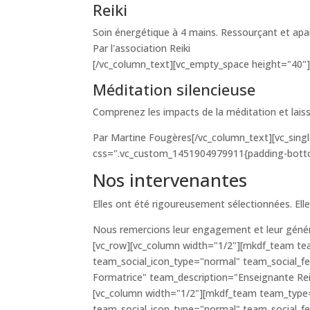
Reiki
Soin énergétique à 4 mains. Ressourçant et apa
Par l'association Reiki
[/vc_column_text][vc_empty_space height="40"]
Méditation silencieuse
Comprenez les impacts de la méditation et lais
Par Martine Fougères[/vc_column_text][vc_sin
css=".vc_custom_1451904979911{padding-bottom
Nos intervenantes
Elles ont été rigoureusement sélectionnées. Elles
Nous remercions leur engagement et leur généros
[vc_row][vc_column width="1/2"][mkdf_team t
team_social_icon_type="normal" team_social_
Formatrice" team_description="Enseignante Reik
[vc_column width="1/2"][mkdf_team team_type
team_social_icon_type="normal" team_social_f