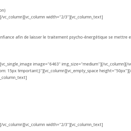
ion)
[/vc_column][vc_column width="2/3"][vc_column_text]
onfiance afin de laisser le traitement psycho-énergétique se mettre 
][vc_single_image image="6463" img_size="medium"][/vc_column][/v
: 15px !important;}"][vc_column][vc_empty_space height="50px"][/
c_column_text]
[/vc_column][vc_column width="2/3"][vc_column_text]