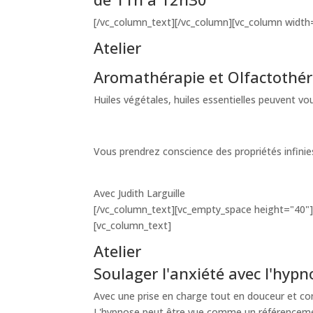
[/vc_column_text][/vc_column][vc_column width=
Atelier
Aromathérapie et Olfactothér
Huiles végétales, huiles essentielles peuvent v
Vous prendrez conscience des propriétés infini
Avec Judith Larguille
[/vc_column_text][vc_empty_space height="40"]
[vc_column_text]
Atelier
Soulager l'anxiété avec l'hypn
Avec une prise en charge tout en douceur et conf
L'hypnose peut être vue comme un référencement