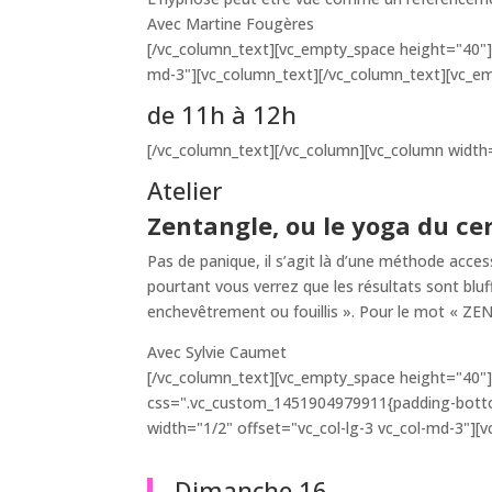
Avec Martine Fougères
[/vc_column_text][vc_empty_space height="40"]
md-3"][vc_column_text][/vc_column_text][vc_e
de 11h à 12h
[/vc_column_text][/vc_column][vc_column width=
Atelier
Zentangle,
ou le yoga du c
Pas de panique, il s’agit là d’une méthode acce
pourtant vous verrez que les résultats sont bluf
enchevêtrement ou fouillis ». Pour le mot « ZEN
Avec Sylvie Caumet
[/vc_column_text][vc_empty_space height="40"]
css=".vc_custom_1451904979911{padding-bottom
width="1/2" offset="vc_col-lg-3 vc_col-md-3"]
Dimanche 16