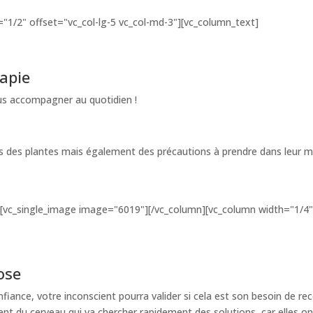
"1/2" offset="vc_col-lg-5 vc_col-md-3"][vc_column_text]
apie
ous accompagner au quotidien !
es des plantes mais également des précautions à prendre dans leur 
[vc_single_image image="6019"][/vc_column][vc_column width="1/4" 
ose
iance, votre inconscient pourra valider si cela est son besoin de rec
 du cerveau qui va chercher rapidement des solutions car elles ont