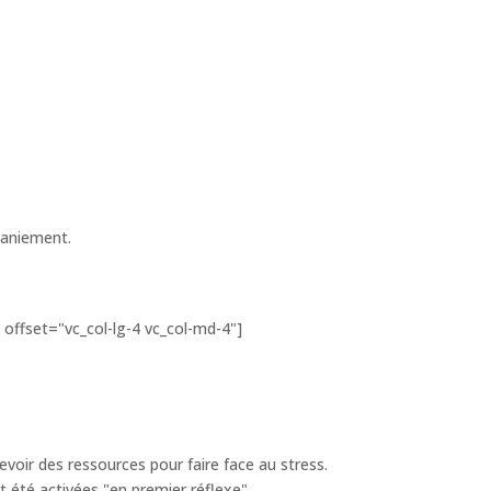
maniement.
offset="vc_col-lg-4 vc_col-md-4"]
evoir des ressources pour faire face au stress.
 été activées "en premier réflexe"