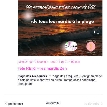
juillet 21 @ 19 h 00 min
-
août 18 @ 21 h 00 min
l’été REIKI – les mardis Zen
Plage des Arésquiers
32 Plage des Aréquiers, Frontignan plage
à côté paillote le spot rdv au niveau rampe accès handicapé,
Frontignan
Évènements
Aujourd’hui
suivants
Évènements
précédents